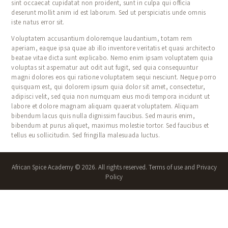
sint occaecat cupidatat non proident, sunt in culpa qui officia
deserunt mollit anim id est laborum. Sed ut perspiciatis unde omnis
iste natus error sit.
Voluptatem accusantium doloremque laudantium, totam rem
aperiam, eaque ipsa quae ab illo inventore veritatis et quasi architecto
beatae vitae dicta sunt explicabo. Nemo enim ipsam voluptatem quia
voluptas sit aspernatur aut odit aut fugit, sed quia consequuntur
magni dolores eos qui ratione voluptatem sequi nesciunt. Neque porro
quisquam est, qui dolorem ipsum quia dolor sit amet, consectetur,
adipisci velit, sed quia non numquam eius modi tempora incidunt ut
labore et dolore magnam aliquam quaerat voluptatem. Aliquam
bibendum lacus quis nulla dignissim faucibus. Sed mauris enim,
bibendum at purus aliquet, maximus molestie tortor. Sed faucibus et
tellus eu sollicitudin. Sed fringilla malesuada luctus.
African Spice Academy © 2026. All rights reserved. Terms of use and Privacy
Policy