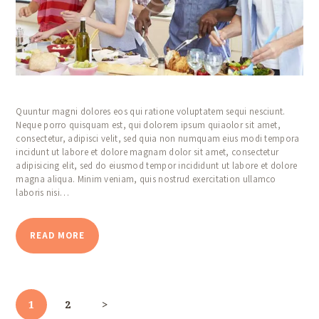
Quuntur magni dolores eos qui ratione voluptatem sequi nesciunt.
Neque porro quisquam est, qui dolorem ipsum quiaolor sit amet,
consectetur, adipisci velit, sed quia non numquam eius modi tempora
incidunt ut labore et dolore magnam dolor sit amet, consectetur
adipisicing elit, sed do eiusmod tempor incididunt ut labore et dolore
magna aliqua. Minim veniam, quis nostrud exercitation ullamco
laboris nisi…
READ MORE
Pagination
des
publications
PAGE
1
PAGE
2
>