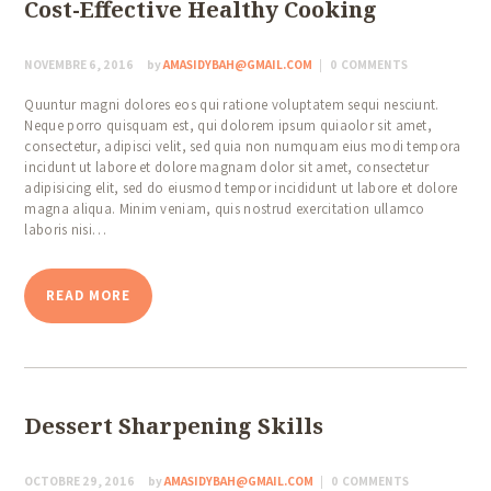
Cost-Effective Healthy Cooking
NOVEMBRE 6, 2016
by
AMASIDYBAH@GMAIL.COM
0
COMMENTS
Quuntur magni dolores eos qui ratione voluptatem sequi nesciunt.
Neque porro quisquam est, qui dolorem ipsum quiaolor sit amet,
consectetur, adipisci velit, sed quia non numquam eius modi tempora
HOME
incidunt ut labore et dolore magnam dolor sit amet, consectetur
adipisicing elit, sed do eiusmod tempor incididunt ut labore et dolore
ABOUT US
magna aliqua. Minim veniam, quis nostrud exercitation ullamco
laboris nisi…
COOKING CLASSES
OUR CONTACTS
READ MORE
Dessert Sharpening Skills
OCTOBRE 29, 2016
by
AMASIDYBAH@GMAIL.COM
0
COMMENTS