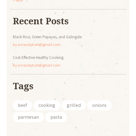
« Nov
Recent Posts
Black Rice, Green Papayas, and Galingale
by
amasidybah@gmail.com
Cost-Effective Healthy Cooking
by
amasidybah@gmail.com
Tags
beef
cooking
grilled
onions
parmesan
pasta