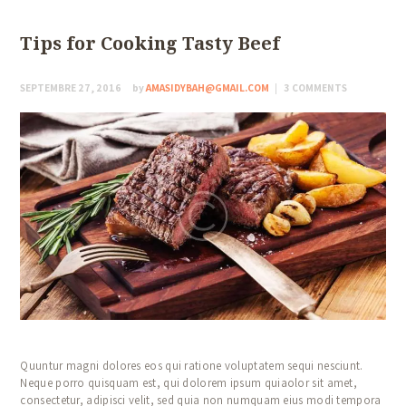
Tips for Cooking Tasty Beef
SEPTEMBRE 27, 2016
by
AMASIDYBAH@GMAIL.COM
3
COMMENTS
Quuntur magni dolores eos qui ratione voluptatem sequi nesciunt.
Neque porro quisquam est, qui dolorem ipsum quiaolor sit amet,
consectetur, adipisci velit, sed quia non numquam eius modi tempora