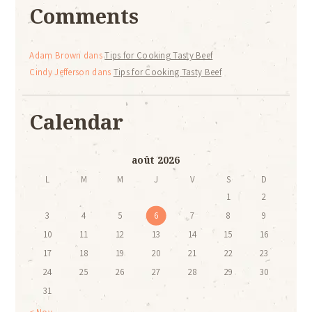
Comments
Adam Brown
dans
Tips for Cooking Tasty Beef
Cindy Jefferson
dans
Tips for Cooking Tasty Beef
Calendar
août 2026
L
M
M
J
V
S
D
1
2
3
4
5
6
7
8
9
10
11
12
13
14
15
16
17
18
19
20
21
22
23
24
25
26
27
28
29
30
31