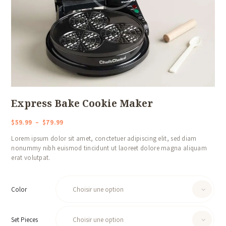
Express Bake Cookie Maker
$
59
99
–
$
79
99
Plage
de
Lorem ipsum dolor sit amet, conctetuer adipiscing elit, sed diam
prix :
nonummy nibh euismod tincidunt ut laoreet dolore magna aliquam
$59
9
erat volutpat.
9
à
$79
9
Color
9
Set Pieces