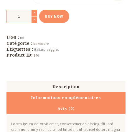
quantité
de
BUY NOW
Express
Bake
Cookie
Maker
UGS :
nd
Catégorie :
bakeware
Étiquettes :
,
italian
veggies
Product ID:
146
Description
Informations complémentaires
Avis (0)
Lorem ipsum dolor sit amet, consectetuer adipiscing elit, sed
diam nonummy nibh euismod tincidunt ut laoreet dolore magna