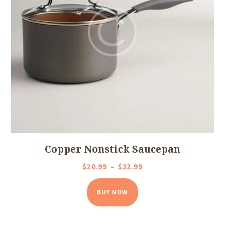
Copper Nonstick Saucepan
$
20
99
–
$
32
99
Plage
de
Ce
prix :
BUY NOW
produit
$20
9
a
9
plusieurs