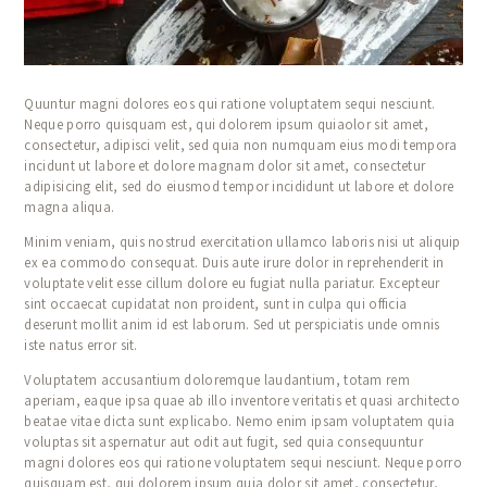
Quuntur magni dolores eos qui ratione voluptatem sequi nesciunt.
Neque porro quisquam est, qui dolorem ipsum quiaolor sit amet,
consectetur, adipisci velit, sed quia non numquam eius modi tempora
incidunt ut labore et dolore magnam dolor sit amet, consectetur
adipisicing elit, sed do eiusmod tempor incididunt ut labore et dolore
magna aliqua.
Minim veniam, quis nostrud exercitation ullamco laboris nisi ut aliquip
ex ea commodo consequat. Duis aute irure dolor in reprehenderit in
voluptate velit esse cillum dolore eu fugiat nulla pariatur. Excepteur
sint occaecat cupidatat non proident, sunt in culpa qui officia
deserunt mollit anim id est laborum. Sed ut perspiciatis unde omnis
iste natus error sit.
Voluptatem accusantium doloremque laudantium, totam rem
aperiam, eaque ipsa quae ab illo inventore veritatis et quasi architecto
beatae vitae dicta sunt explicabo. Nemo enim ipsam voluptatem quia
voluptas sit aspernatur aut odit aut fugit, sed quia consequuntur
magni dolores eos qui ratione voluptatem sequi nesciunt. Neque porro
quisquam est, qui dolorem ipsum quia dolor sit amet, consectetur,