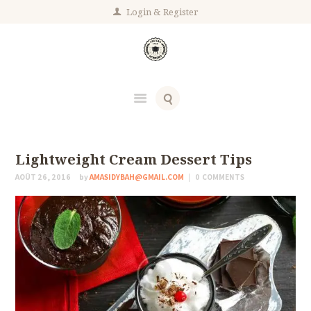
HOME
Login
Register
ABOUT US
COOKING CLASSES
OUR CONTACTS
Lightweight Cream Dessert Tips
AOÛT 26, 2016
by
AMASIDYBAH@GMAIL.COM
0
COMMENTS