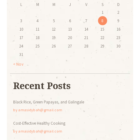
L
M
M
J
V
S
D
1
2
3
4
5
6
7
8
9
10
11
12
13
14
15
16
17
18
19
20
21
22
23
24
25
26
27
28
29
30
31
« Nov
Recent Posts
Black Rice, Green Papayas, and Galingale
by
amasidybah@gmail.com
Cost-Effective Healthy Cooking
by
amasidybah@gmail.com